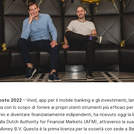
gosto 2022
– Vivid, app per il mobile banking e gli investimenti, la
 con lo scopo di fornire ai propri utenti strumenti più efficaci per
io e diventare finanziariamente indipendenti, ha ricevuto oggi la l
lla Dutch Authority for Financial Markets (AFM), attraverso la su
Money B.V. Questa è la prima licenza per la società con sede a Ber