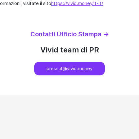
rmazioni, visitate il sito
https://vivid.money/it-it/
Contatti Ufficio Stampa
→
Vivid team di PR
press.it@vivid.money