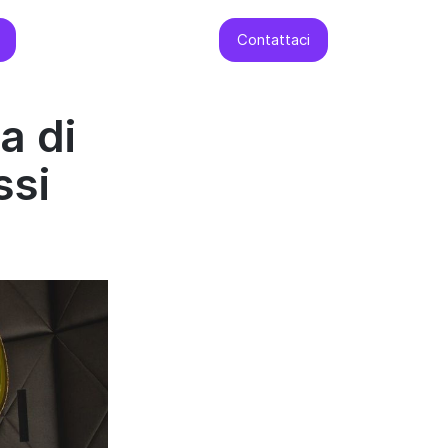
Contattaci
a di
ssi