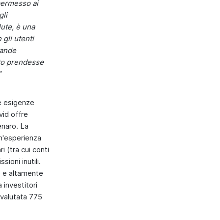
 permesso ai
gli
lute, è una
gli utenti
rande
tto prendesse
”
le esigenze
vid offre
enaro. La
un'esperienza
 (tra cui conti
ioni inutili.
e e altamente
 investitori
 valutata 775