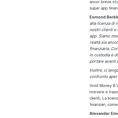
ancor breve sto
super app finanzi
Esmond Berkho
alla licenza di
nostri clienti e
app. Siamo mol
realtà sia anco
finanziaria. Co
in custodia e d
portare avanti 
Inoltre, ci teng
confronto apert
Vivid Money B.V
ricevere e tras
clienti. La lice
finanziari, come
Alexander Eme