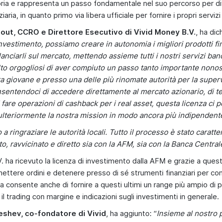
ria e rappresenta un passo fondamentale nel suo percorso per d
aria, in quanto primo via libera ufficiale per fornire i propri servizi
ut, CCRO e Direttore Esecutivo di Vivid Money B.V.
, ha dic
 investimento, possiamo creare in autonomia i migliori prodotti fin
 lanciarli sul mercato, mettendo assieme tutti i nostri servizi ban
to orgogliosi di aver compiuto un passo tanto importante nonos
ra giovane e presso una delle più rinomate autorità per la super
nsentendoci di accedere direttamente al mercato azionario, di t
i fare operazioni di cashback per i real asset, questa licenza ci 
ulteriormente la nostra mission in modo ancora più indipendent
o a ringraziare le autorità locali. Tutto il processo è stato caratt
o, ravvicinato e diretto sia con la AFM, sia con la Banca Centra
. ha ricevuto la licenza di investimento dalla AFM e grazie a ques
mettere ordini e detenere presso di sé strumenti finanziari per con
nza consente anche di fornire a questi ultimi un range più ampio di p
 il trading con margine e indicazioni sugli investimenti in generale.
shev, co-fondatore di Vivid
, ha aggiunto: “
Insieme al nostro