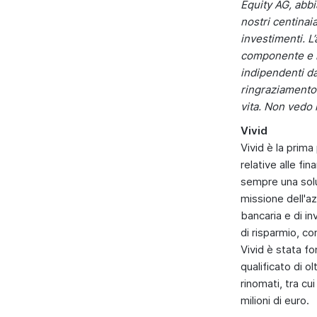
Equity AG, abbi
nostri centinaia
investimenti. L
componente e il
indipendenti da
ringraziamento
vita. Non vedo l
Vivid
Vivid è la prima
relative alle fi
sempre una soluz
missione dell'az
bancaria e di in
di risparmio, co
Vivid è stata f
qualificato di o
rinomati, tra c
milioni di euro.