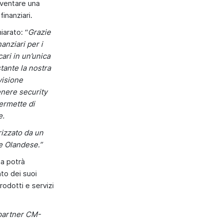
iventare una
 finanziari.
hiarato: “
Grazie
anziari per i
cari in un’unica
tante la nostra
visione
enere security
permette di
e.
erizzato da un
le Olandese.”
ta potrà
to dei suoi
rodotti e servizi
 partner CM-