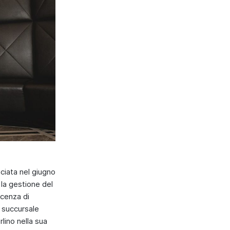
nciata nel giugno
 la gestione del
icenza di
a succursale
lino nella sua