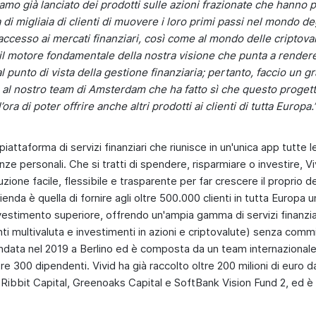
amo già lanciato dei prodotti sulle azioni frazionate che hanno
 di migliaia di clienti di muovere i loro primi passi nel mondo de
’accesso ai mercati finanziari, così come al mondo delle criptova
 motore fondamentale della nostra visione che punta a rendere 
l punto di vista della gestione finanziaria; pertanto, faccio un g
 al nostro team di Amsterdam che ha fatto sì che questo proge
’ora di poter offrire anche altri prodotti ai clienti di tutta Europa.
 piattaforma di servizi finanziari che riunisce in un'unica app tutte 
nanze personali. Che si tratti di spendere, risparmiare o investire, Vi
ione facile, flessibile e trasparente per far crescere il proprio d
ienda è quella di fornire agli oltre 500.000 clienti in tutta Europa 
vestimento superiore, offrendo un'ampia gamma di servizi finanziari
nti multivaluta e investimenti in azioni e criptovalute) senza commiss
ondata nel 2019 a Berlino ed è composta da un team internazional
ltre 300 dipendenti. Vivid ha già raccolto oltre 200 milioni di euro da
ui Ribbit Capital, Greenoaks Capital e SoftBank Vision Fund 2, ed è