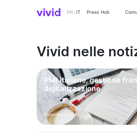
EN
/
IT
Press Hub
Comu
Vivid nelle noti
PMI italiane, gestione fra
digitalizzazione
December 5, 2025