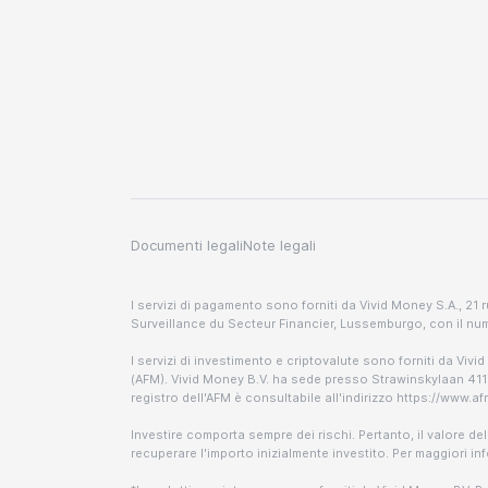
Documenti legali
Note legali
I servizi di pagamento sono forniti da Vivid Money S.A., 2
Surveillance du Secteur Financier, Lussemburgo, con il n
I servizi di investimento e criptovalute sono forniti da Vivid
(AFM). Vivid Money B.V. ha sede presso Strawinskylaan 4117
registro dell'AFM è consultabile all'indirizzo https://www.
Investire comporta sempre dei rischi. Pertanto, il valore de
recuperare l'importo inizialmente investito. Per maggiori inf