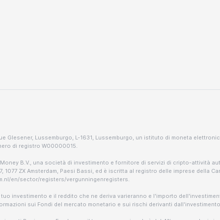
1 rue Glesener, Lussemburgo, L-1631, Lussemburgo, un istituto di moneta elettro
umero di registro W00000015.
 Money B.V., una società di investimento e fornitore di servizi di cripto-attività au
, 1077 ZX Amsterdam, Paesi Bassi, ed è iscritta al registro delle imprese della 
afm.nl/en/sector/registers/vergunningenregisters.
l tuo investimento e il reddito che ne deriva varieranno e l'importo dell'investime
ormazioni sui Fondi del mercato monetario e sui rischi derivanti dall'investimento i