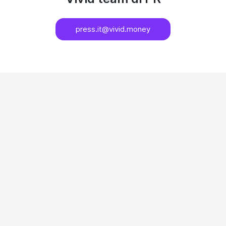
press.it@vivid.money