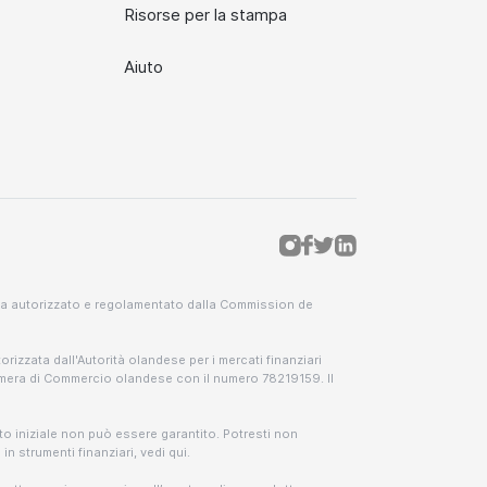
Risorse per la stampa
Aiuto
nica autorizzato e regolamentato dalla Commission de
torizzata dall'Autorità olandese per i mercati finanziari
Camera di Commercio olandese con il numero 78219159. Il
nto iniziale non può essere garantito. Potresti non
n strumenti finanziari, vedi qui.